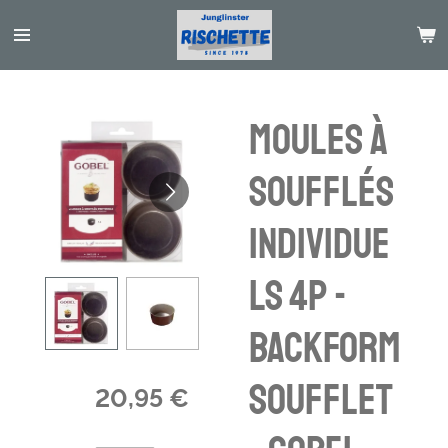
Passer
au
contenu
principal
moules à
soufflés
individue
ls 4p -
Backform
Soufflet
20,95 €