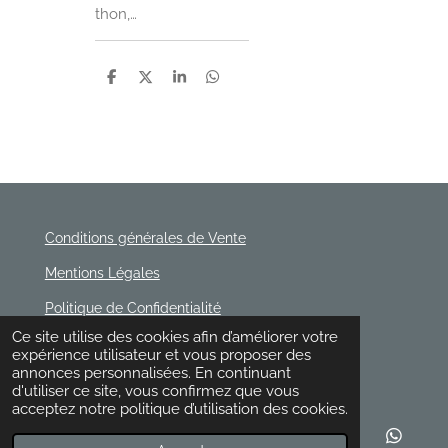
thon,…
P
P
P
P
a
a
a
a
r
r
r
r
t
t
t
t
a
a
a
a
g
g
g
g
e
e
e
e
r
r
r
r
Conditions générales de Vente
Mentions Légales
Politique de Confidentialité
© 2020 - 2026 Rischette
Ce site utilise des cookies afin d’améliorer votre
Propulsé par
Webador
expérience utilisateur et vous proposer des
annonces personnalisées. En continuant
d'utiliser ce site, vous confirmez que vous
acceptez notre politique d’utilisation des cookies.