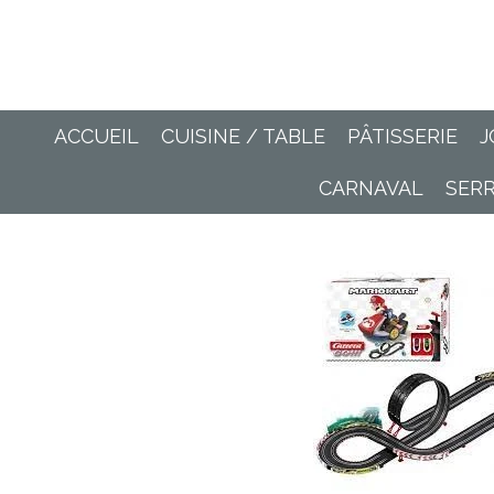
Passer
au
contenu
principal
ACCUEIL
CUISINE / TABLE
PÂTISSERIE
J
CARNAVAL
SER