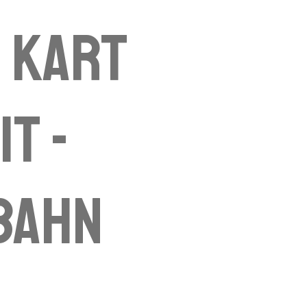
 Kart
it -
bahn