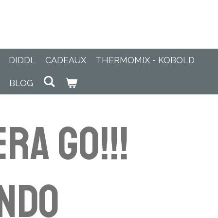
DIDDL
CADEAUX
THERMOMIX - KOBOLD
BLOG
ra GO!!!
endo