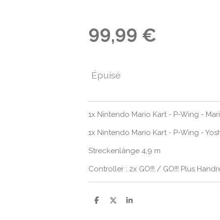
99,99 €
Épuisé
1x Nintendo Mario Kart - P-Wing - Mar
1x Nintendo Mario Kart - P-Wing - Yosh
Streckenlänge 4,9 m
Controller : 2x GO!!! / GO!!! Plus Handr
P
P
P
a
a
a
r
r
r