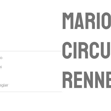
Mario
circu
io
i
Renn
egler