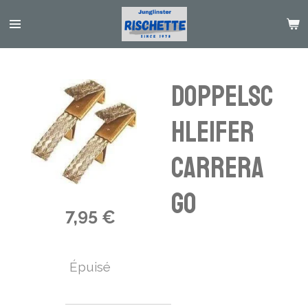
Passer
au
contenu
principal
Doppelsc
hleifer
Carrera
GO
7,95 €
Épuisé