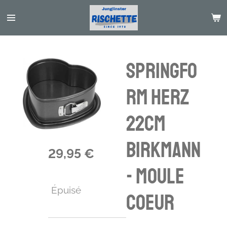
Passer
au
contenu
principal
Springfo
rm Herz
22cm
Birkmann
29,95 €
- moule
Épuisé
coeur