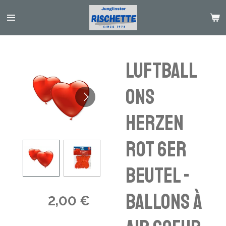
Passer
au
contenu
principal
Luftball
ons
Herzen
rot 6er
Beutel -
Ballons à
2,00 €