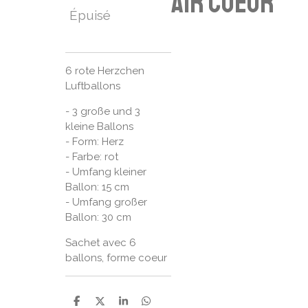
air Coeur
Épuisé
6 rote Herzchen
Luftballons
- 3 große und 3
kleine Ballons
- Form: Herz
- Farbe: rot
- Umfang kleiner
Ballon: 15 cm
- Umfang großer
Ballon: 30 cm
Sachet avec 6
ballons, forme coeur
P
P
P
P