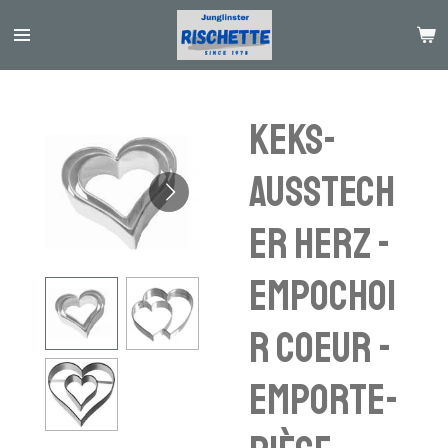
Passer
au
contenu
principal
Keks-
Ausstech
er Herz -
Empochoi
r coeur -
emporte-