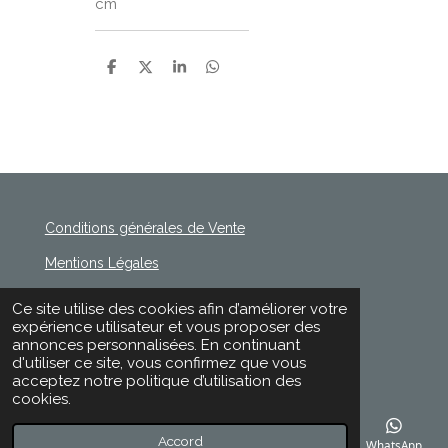
cm
P
P
P
P
a
a
a
a
r
r
r
r
t
t
t
t
a
a
a
a
g
g
g
g
e
e
e
e
r
r
r
r
Conditions générales de Vente
Mentions Légales
Politique de Confidentialité
Ce site utilise des cookies afin d’améliorer votre
© 2020 - 2026 Rischette
expérience utilisateur et vous proposer des
Propulsé par
Webador
annonces personnalisées. En continuant
d'utiliser ce site, vous confirmez que vous
acceptez notre politique d’utilisation des
cookies.
Accord
E-mail
Téléphone
Carte
Facebook
WhatsApp