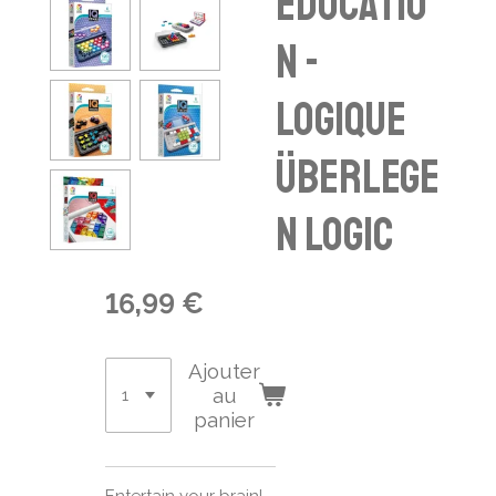
educatio
n -
logique
überlege
n logic
16,99 €
Ajouter
au
panier