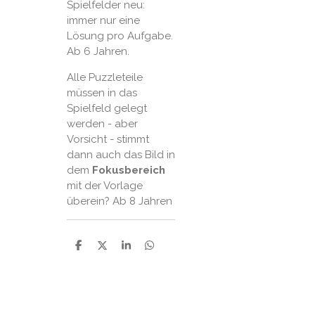
Spielfelder neu:
immer nur eine
Lösung pro Aufgabe.
Ab 6 Jahren.
Alle Puzzleteile
müssen in das
Spielfeld gelegt
werden - aber
Vorsicht - stimmt
dann auch das Bild in
dem
Fokusbereich
mit der Vorlage
überein? Ab 8 Jahren
P
P
P
P
a
a
a
a
r
r
r
r
t
t
t
t
a
a
a
a
g
g
g
g
e
e
e
e