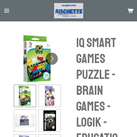
Passer
au
contenu
principal
IQ SMART
GAMES
PUZZLE -
brain
games -
logik -