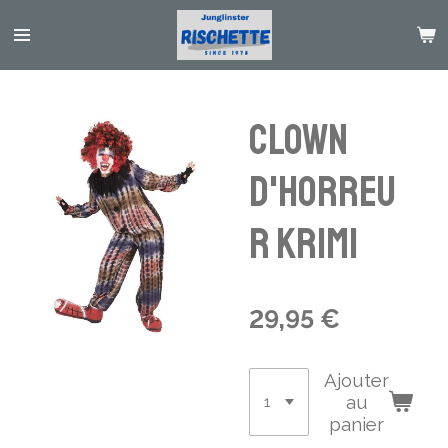
Passer
au
contenu
principal
Clown
d'horreu
r Krimi
29,95 €
Ajouter
au
panier