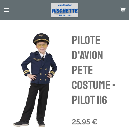
Passer
au
contenu
principal
Pilote
d'avion
Pete
costume -
Pilot 116
25,95 €