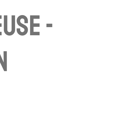
use -
n