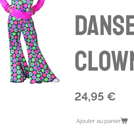
danse
clow
24,95 €
Ajouter au panier