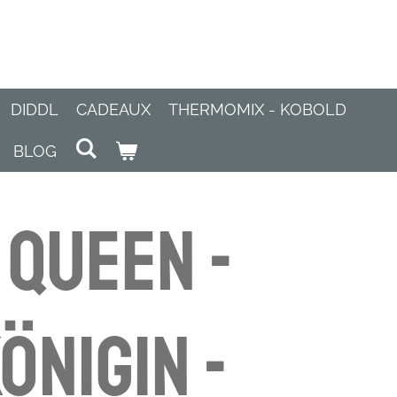
DIDDL
CADEAUX
THERMOMIX - KOBOLD
BLOG
 Queen -
önigin -