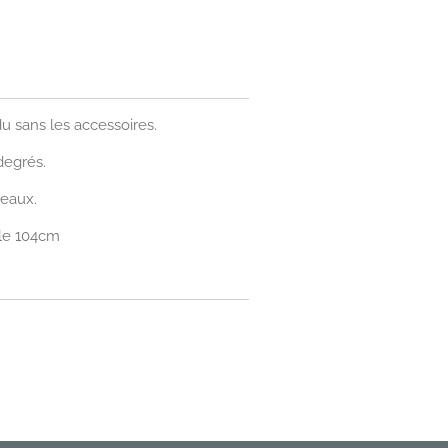
 sans les accessoires.
degrés.
teaux.
lle 104cm