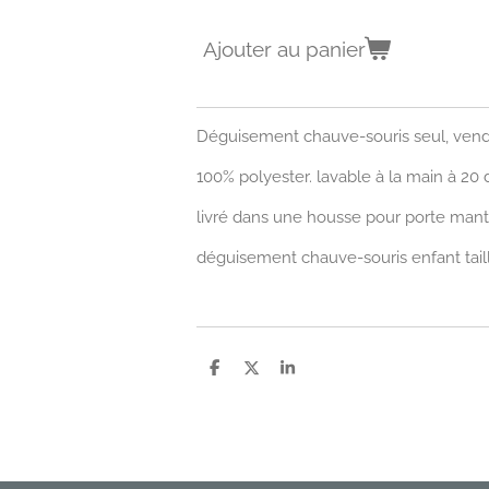
Ajouter au panier
Déguisement chauve-souris seul, vendu
100% polyester. lavable à la main à 20 
livré dans une housse pour porte man
déguisement chauve-souris enfant tai
P
P
P
a
a
a
r
r
r
t
t
t
a
a
a
g
g
g
e
e
e
r
r
r