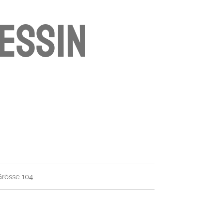
essin
Grösse 104