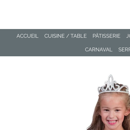
Passer
au
contenu
principal
ACCUEIL
CUISINE / TABLE
PÂTISSERIE
J
CARNAVAL
SER