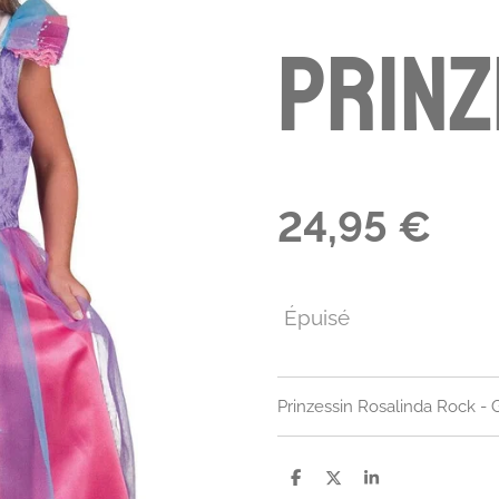
Prinz
24,95 €
Épuisé
Prinzessin Rosalinda Rock - 
P
P
P