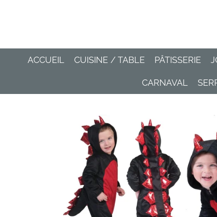
Passer
au
contenu
principal
ACCUEIL
CUISINE / TABLE
PÂTISSERIE
J
CARNAVAL
SER