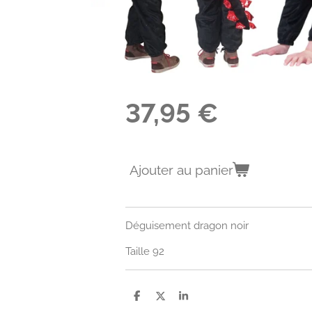
37,95 €
Ajouter au panier
Déguisement dragon noir
Taille 92
P
P
P
a
a
a