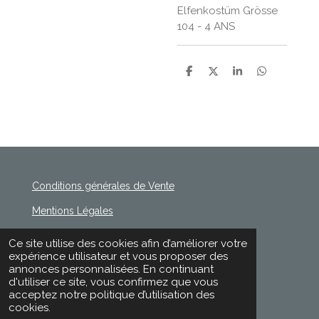
Elfenkostüm Grösse
104 - 4 ANS
P
P
P
P
a
a
a
a
r
r
r
r
t
t
t
t
a
a
a
a
g
g
g
g
e
e
e
e
r
r
r
r
Conditions générales de Vente
Mentions Légales
Politique de Confidentialité
Ce site utilise des cookies afin d’améliorer votre
© 2020 - 2026 Rischette
expérience utilisateur et vous proposer des
Propulsé par
Webador
annonces personnalisées. En continuant
d'utiliser ce site, vous confirmez que vous
acceptez notre politique d’utilisation des
cookies.