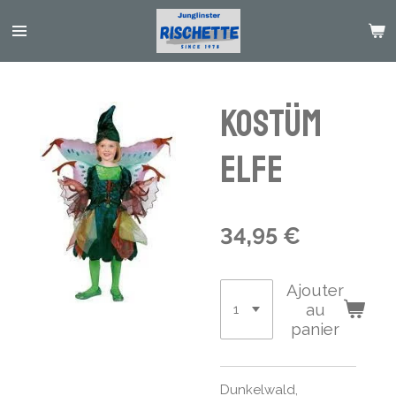
Passer
au
contenu
principal
Kostüm
Elfe
34,95 €
Ajouter
au
panier
Dunkelwald,