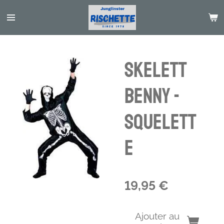
Passer
au
contenu
principal
Skelett
Benny -
squelett
e
19,95 €
Ajouter au