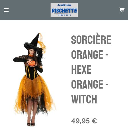
Passer
au
contenu
principal
Sorcière
orange -
Hexe
orange -
witch
49,95 €