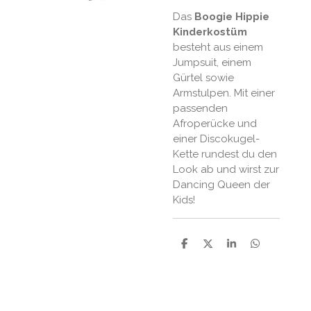
Das
Boogie Hippie
Kinderkostüm
besteht aus einem
Jumpsuit, einem
Gürtel sowie
Armstulpen. Mit einer
passenden
Afroperücke und
einer Discokugel-
Kette rundest du den
Look ab und wirst zur
Dancing Queen der
Kids!
P
P
P
P
a
a
a
a
r
r
r
r
t
t
t
t
a
a
a
a
g
g
g
g
e
e
e
e