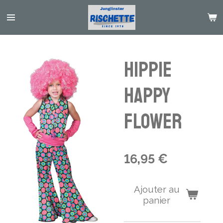
Passer
au
contenu
principal
Hippie
Happy
flower
16,95 €
Ajouter au
panier