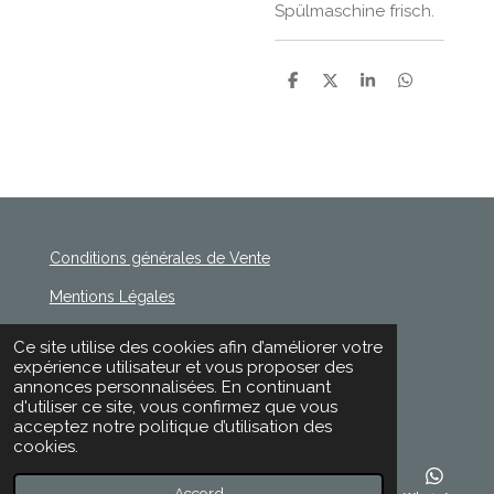
Spülmaschine frisch.
P
P
P
P
a
a
a
a
r
r
r
r
t
t
t
t
a
a
a
a
g
g
g
g
e
e
e
e
r
r
r
r
Conditions générales de Vente
Mentions Légales
Politique de Confidentialité
Ce site utilise des cookies afin d’améliorer votre
© 2020 - 2026 Rischette
expérience utilisateur et vous proposer des
Propulsé par
Webador
annonces personnalisées. En continuant
d'utiliser ce site, vous confirmez que vous
acceptez notre politique d’utilisation des
cookies.
Accord