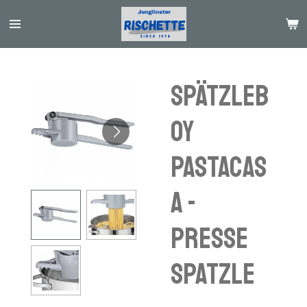
Passer
au
contenu
principal
Spätzleb
oy
PASTACAS
A -
PRESSE
SPATZLE