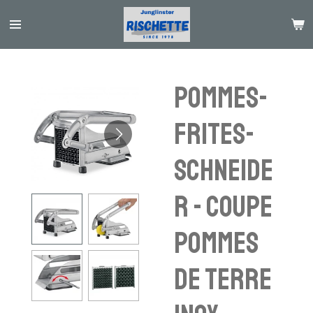
Passer
au
contenu
principal
Pommes-
Frites-
Schneide
r - coupe
pommes
de terre