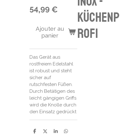
inox -
54,99 €
Küchenp
Ajouter au
rofi
panier
Das Gerät aus
rostfreiem Edelstahl
ist robust und steht
sicher auf
rutschfesten Füßen.
Durch Betätigen des
leicht gängigen Griffs
wird die Knolle durch
den Einsatz gedrückt
P
P
P
P
a
a
a
a