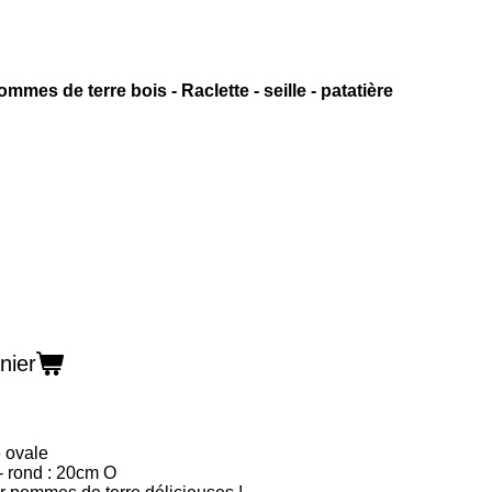
ommes de terre bois - Raclette - seille - patatière
nier
e ovale
 rond : 20cm O