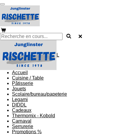
Passer
au
contenu
principal
L
Accueil
Cuisine / Table
Pâtisserie
Jouets
Scolaire/bureau/papeterie
Legami
DIDDL
Cadeaux
Thermomix - Kobold
Carnaval
Serrurerie
Promotions %