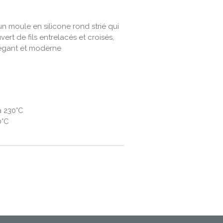
un moule en silicone rond strié qui
rt de fils entrelacés et croisés,
légant et moderne
à 230°C
0°C