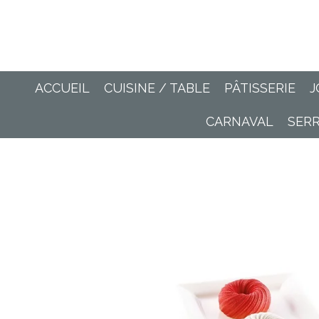
Passer
au
contenu
principal
ACCUEIL
CUISINE / TABLE
PÂTISSERIE
J
CARNAVAL
SER