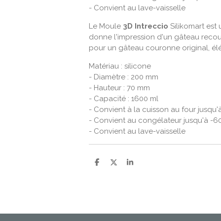
- Convient au lave-vaisselle
Le Moule
3D Intreccio
Silikomart est 
donne l'impression d'un gâteau recouve
pour un gâteau couronne original, é
Matériau : silicone
- Diamètre : 200 mm
- Hauteur : 70 mm
- Capacité : 1600 ml
- Convient à la cuisson au four jusqu'
- Convient au congélateur jusqu'à -6
- Convient au lave-vaisselle
P
P
P
a
a
a
r
r
r
t
t
t
a
a
a
g
g
g
e
e
e
r
r
r