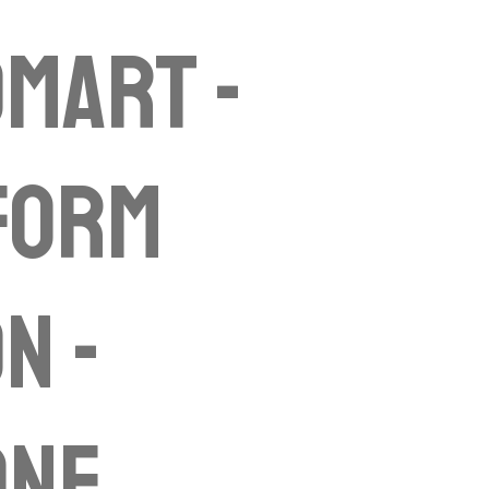
omart -
form
n -
one