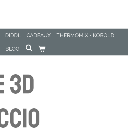
DIDDL
CADEAUX
THERMOMIX - KOBOLD
BLOG
e 3D
ccio