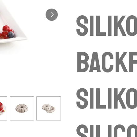
Silik
Back
Siliko
silic