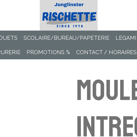
OUETS
SCOLAIRE/BUREAU/PAPETERIE
LEGAMI
RURERIE
PROMOTIONS %
CONTACT / HORAIRES
Moul
Intre