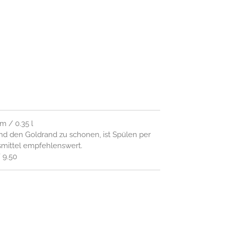
m / 0.35 l
und den Goldrand zu schonen, ist Spülen per
mittel empfehlenswert.
/ 9.50