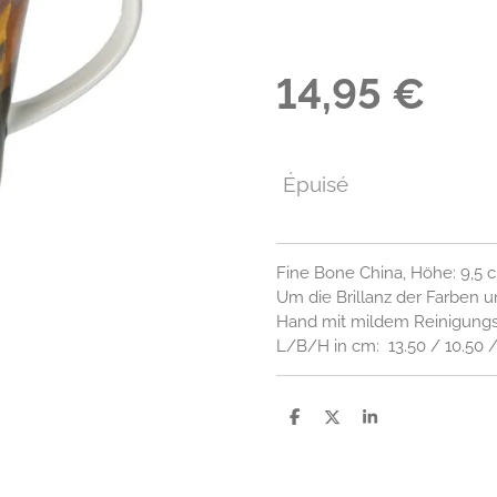
14,95 €
Épuisé
Fine Bone China, Höhe: 9,5 c
Um die Brillanz der Farben 
Hand mit mildem Reinigungs
L/B/H in cm: 13.50 / 10.50 
P
P
P
a
a
a
r
r
r
t
t
t
a
a
a