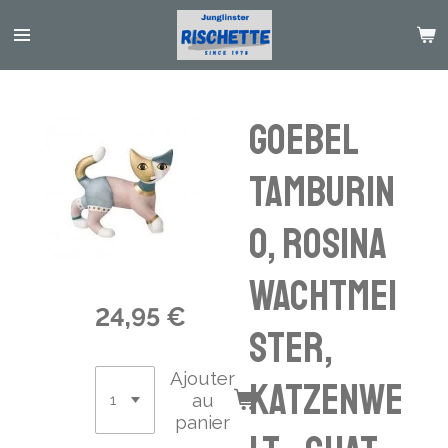
Passer
au
contenu
principal
Goebel
Tamburin
o, Rosina
Wachtmei
24,95 €
ster,
Ajouter
Katzenwe
au
panier