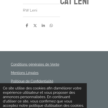
cat Leni
RW Leni
P
P
P
P
a
a
a
a
r
r
r
r
t
t
t
t
a
a
a
a
g
g
g
g
e
e
e
e
r
r
r
r
Conditions générales de Vente
Mentions Légales
Politique de Confidentialité
© 2020 - 2026 Rischette
Ce site utilise des cookies afin d’améliorer votre
Propulsé par
Webador
expérience utilisateur et vous proposer des
annonces personnalisées. En continuant
d'utiliser ce site, vous confirmez que vous
acceptez notre politique d’utilisation des cookies.