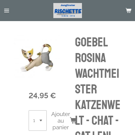
Passer
au
contenu
principal
Goebel
Rosina
Wachtmei
ster
24,95 €
Katzenwe
Ajouter
lt - chat -
au
panier