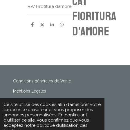
cat
RW Firotitura damore
Fioritura
d'amore
P
P
P
P
a
a
a
a
r
r
r
r
t
t
t
t
a
a
a
a
g
g
g
g
e
e
e
e
r
r
r
r
Conditions générales de Vente
Mentions Légales
Politique de Confidentialité
Ce site utilise des cookies afin d’améliorer votre
© 2020 - 2026 Rischette
expérience utilisateur et vous proposer des
Propulsé par
Webador
annonces personnalisées. En continuant
d'utiliser ce site, vous confirmez que vous
acceptez notre politique d’utilisation des