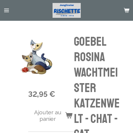
Passer
au
contenu
principal
Goebel
Rosina
Wachtmei
ster
32,95 €
Katzenwe
Ajouter au
lt - chat -
panier