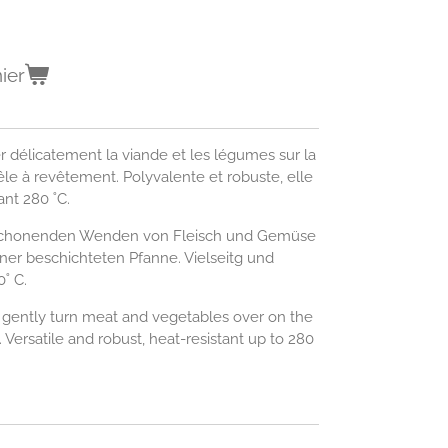
ier
 délicatement la viande et les légumes sur la
êle à revêtement. Polyvalente et robuste, elle
ant 280 ˚C.
 schonenden Wenden von Fleisch und Gemüse
einer beschichteten Pfanne. Vielseitg und
0˚ C.
o gently turn meat and vegetables over on the
. Versatile and robust, heat-resistant up to 280