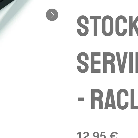
Stock
Serv
- Rac
12,95 €