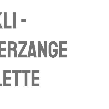
li -
ierzange
lette