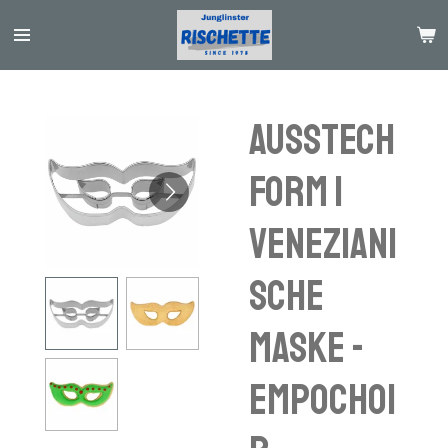
Passer
au
contenu
principal
Ausstech
form |
Veneziani
sche
Maske -
Empochoi