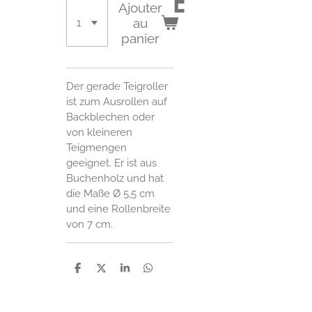
e
Ajouter
au
panier
Der gerade Teigroller
ist zum Ausrollen auf
Backblechen oder
von kleineren
Teigmengen
geeignet. Er ist aus
Buchenholz und hat
die Maße Ø 5,5 cm
und eine Rollenbreite
von 7 cm.
P
P
P
P
a
a
a
a
r
r
r
r
t
t
t
t