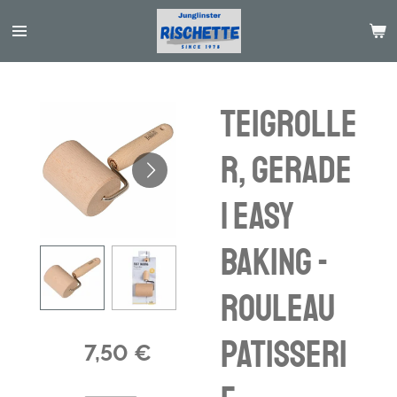
Passer
au
contenu
principal
Teigrolle
r, gerade
| Easy
Baking -
rouleau
patisseri
7,50 €