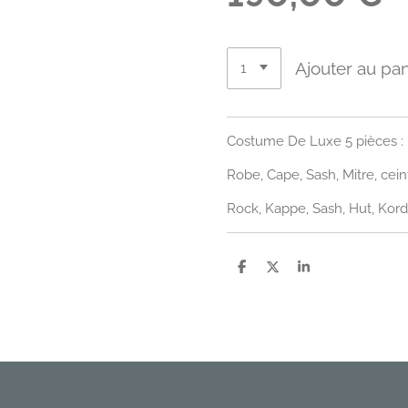
Ajouter au pan
Costume De Luxe 5 pièces :
Robe, Cape, Sash, Mitre, cein
Rock, Kappe, Sash, Hut, Kord
P
P
P
a
a
a
r
r
r
t
t
t
a
a
a
g
g
g
e
e
e
r
r
r