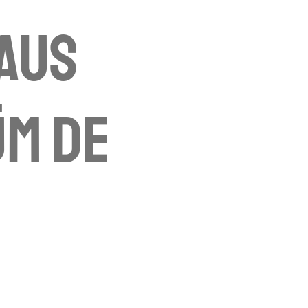
aus
üm De