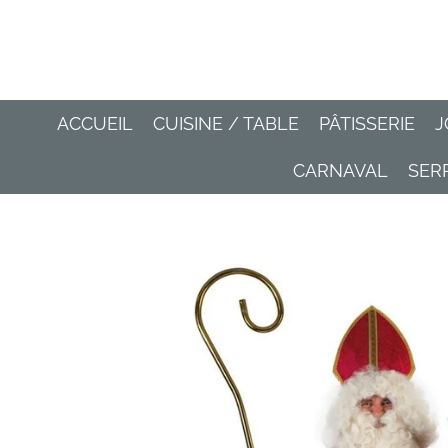
Passer
au
contenu
principal
ACCUEIL
CUISINE / TABLE
PÂTISSERIE
J
CARNAVAL
SER