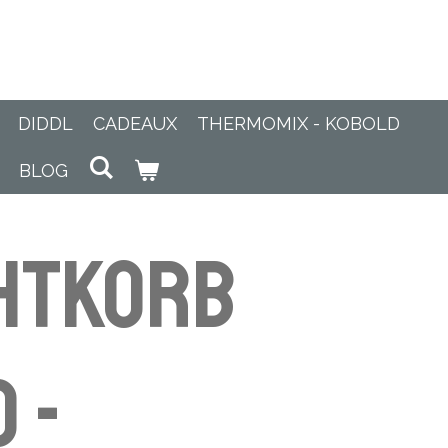
DIDDL
CADEAUX
THERMOMIX - KOBOLD
BLOG
htkorb
 -