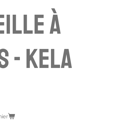
ille à
s - Kela
nier