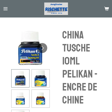
Passer
au
contenu
principal
China
Tusche
10ml
Pelikan -
Encre de
chine