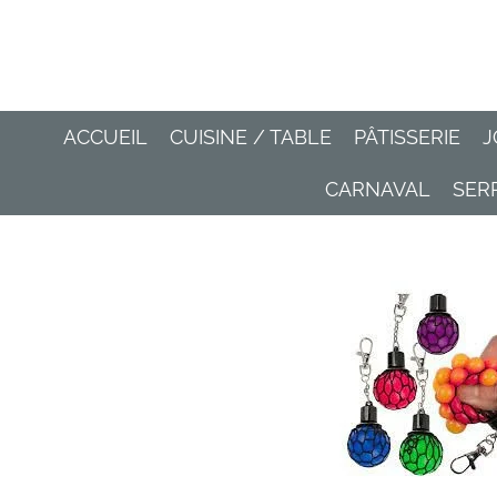
Passer
au
contenu
principal
ACCUEIL
CUISINE / TABLE
PÂTISSERIE
J
CARNAVAL
SER