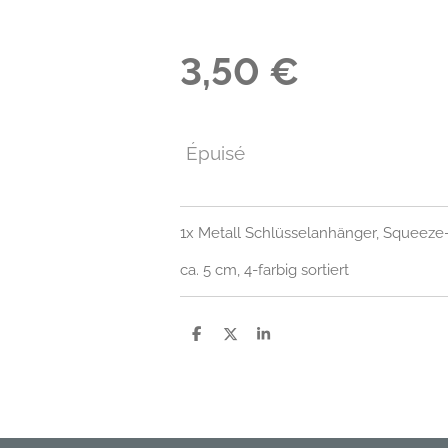
3,50 €
Épuisé
1x Metall Schlüsselanhänger, Squeeze-
ca. 5 cm, 4-farbig sortiert
P
P
P
a
a
a
r
r
r
t
t
t
a
a
a
g
g
g
e
e
e
r
r
r