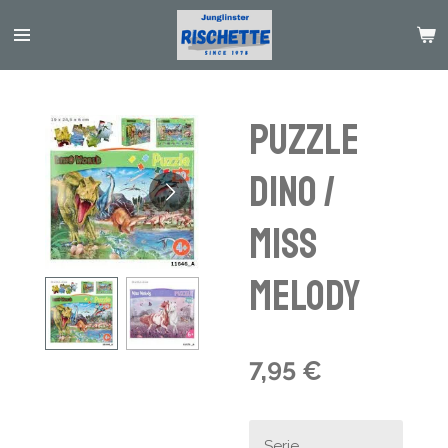
Passer
au
contenu
principal
Puzzle
Dino /
Miss
Melody
7,95 €
Serie