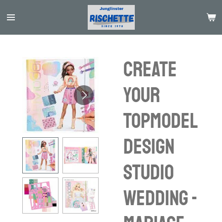
Passer
au
contenu
principal
Create
your
TOPModel
Design
Studio
Wedding -