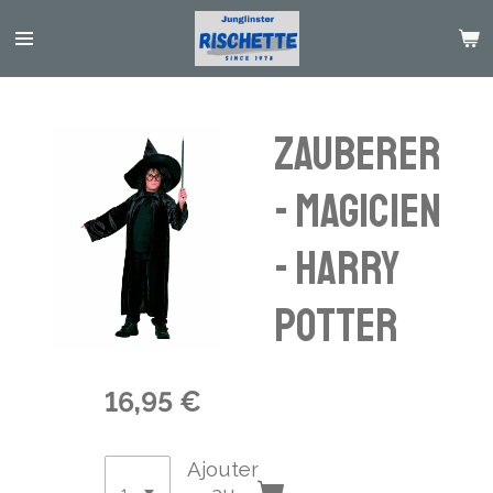
Passer
au
contenu
principal
Zauberer
- Magicien
- Harry
Potter
16,95 €
Ajouter
au