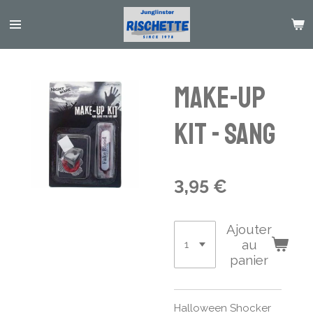
Passer
au
contenu
principal
Make-up
kit - sang
3,95 €
Ajouter
au
panier
Halloween Shocker