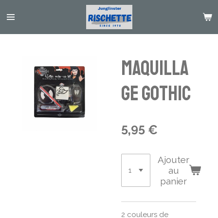
Passer
au
contenu
principal
Maquilla
ge Gothic
5,95 €
Ajouter
au
panier
2 couleurs de