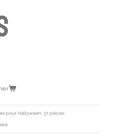
s
nier
es pour Halloween, 37 pièces.
eile