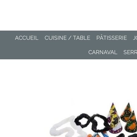
Passer
au
contenu
principal
ACCUEIL
CUISINE / TABLE
PÂTISSERIE
J
CARNAVAL
SER