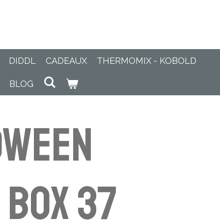
DIDDL
CADEAUX
THERMOMIX - KOBOLD
BLOG
oween
 Box 37