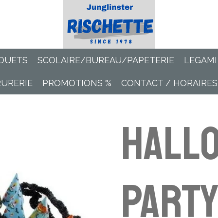
OUETS
SCOLAIRE/BUREAU/PAPETERIE
LEGAMI
RURERIE
PROMOTIONS %
CONTACT / HORAIRES
Hall
Party