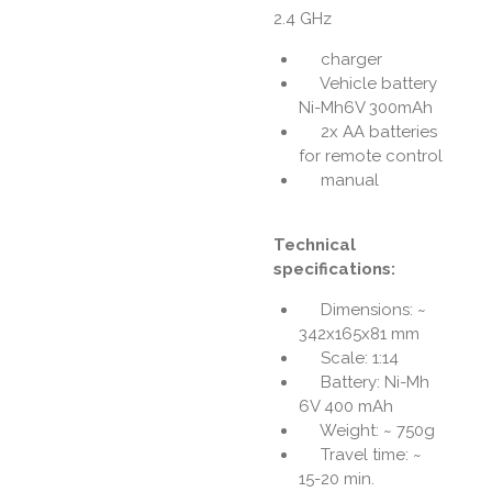
2.4 GHz
charger
Vehicle battery
Ni-Mh6V 300mAh
2x AA batteries
for remote control
manual
Technical
specifications:
Dimensions: ~
342x165x81 mm
Scale: 1:14
Battery: Ni-Mh
6V 400 mAh
Weight: ~ 750g
Travel time: ~
15-20 min.