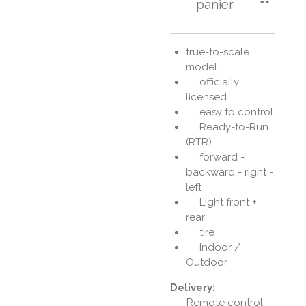
panier
true-to-scale
model
officially
licensed
easy to control
Ready-to-Run
(RTR)
forward -
backward - right -
left
Light front +
rear
tire
Indoor /
Outdoor
Delivery:
Remote control