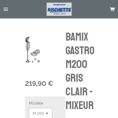
Passer
au
contenu
principal
BAMIX
Gastro
M200
Gris
219,90 €
clair -
Mixeur
Modèle