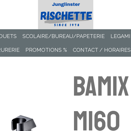
OUETS
SCOLAIRE/BUREAU/PAPETERIE
LEGAMI
RURERIE
PROMOTIONS %
CONTACT / HORAIRES
Bamix
M160