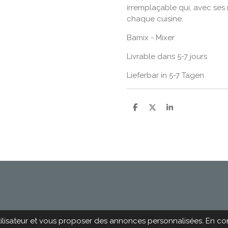
irremplaçable qui, avec ses
chaque cuisine.
Bamix - Mixer
Livrable dans 5-7 jours
Lieferbar in 5-7 Tagen
P
P
P
a
a
a
r
r
r
t
t
t
a
a
a
g
g
g
e
e
e
r
r
r
utilisateur et vous proposer des annonces personnalisées. En cont