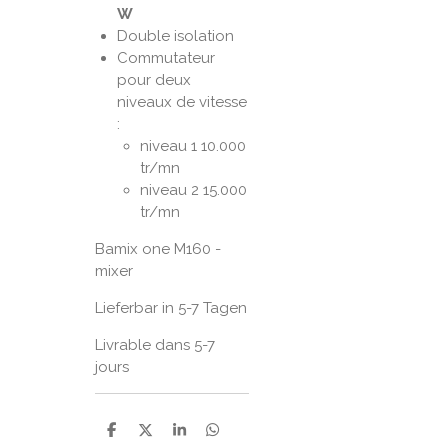
W
Double isolation
Commutateur
pour deux
niveaux de vitesse
:
niveau 1 10.000
tr/mn
niveau 2 15.000
tr/mn
Bamix one M160 -
mixer
Lieferbar in 5-7 Tagen
Livrable dans 5-7
jours
P
P
P
P