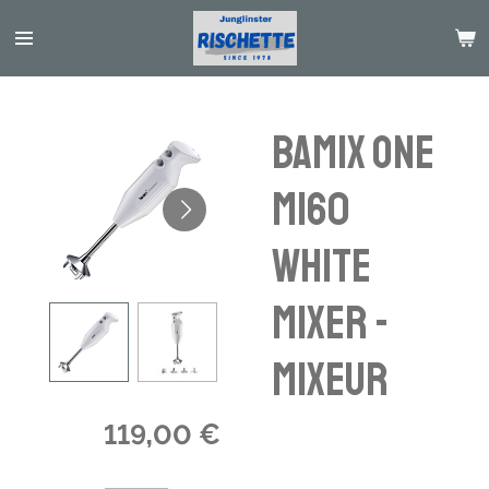
Passer
au
contenu
principal
Bamix one
M160
white
Mixer -
Mixeur
119,00 €