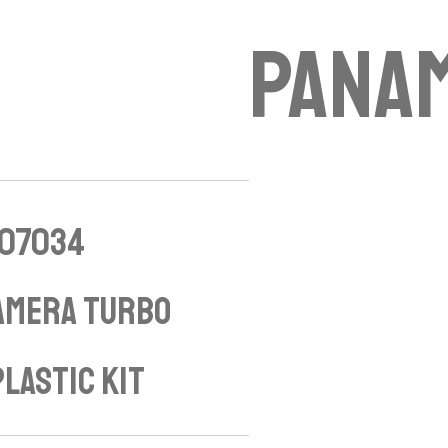
Pana
 07034
amera Turbo
Plastic Kit