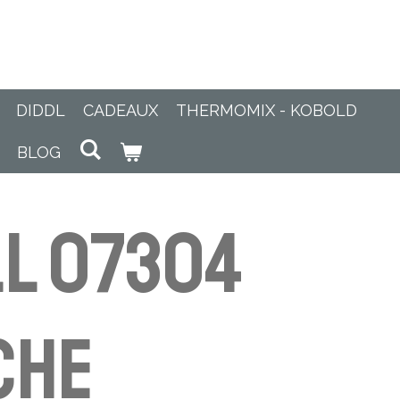
DIDDL
CADEAUX
THERMOMIX - KOBOLD
BLOG
L 07304
che