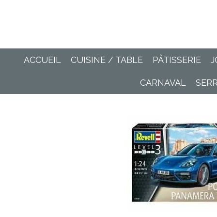
Passer
au
contenu
principal
ACCUEIL
CUISINE / TABLE
PÂTISSERIE
J
CARNAVAL
SER