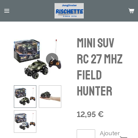
Passer
au
contenu
principal
Mini SUV
RC 27 MHz
Field
Hunter
12,95 €
Ajouter