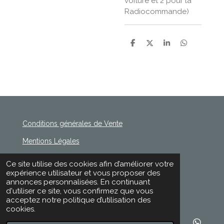
voiture et 2 pour la
Radiocommande)
P
P
P
P
a
a
a
a
r
r
r
r
t
t
t
t
a
a
a
a
g
g
g
g
e
e
e
e
r
r
r
r
Conditions générales de Vente
Mentions Légales
Politique de Confidentialité
Ce site utilise des cookies afin d’améliorer votre
© 2020 - 2026 Rischette
expérience utilisateur et vous proposer des
Propulsé par
Webador
annonces personnalisées. En continuant
d'utiliser ce site, vous confirmez que vous
acceptez notre politique d’utilisation des
cookies.