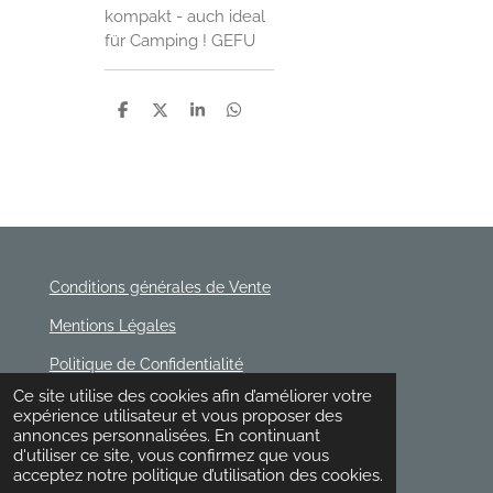
kompakt - auch ideal
für Camping ! GEFU
P
P
P
P
a
a
a
a
r
r
r
r
t
t
t
t
a
a
a
a
g
g
g
g
e
e
e
e
r
r
r
r
Conditions générales de Vente
Mentions Légales
Politique de Confidentialité
© 2020 - 2026 Rischette
Ce site utilise des cookies afin d’améliorer votre
Propulsé par
Webador
expérience utilisateur et vous proposer des
annonces personnalisées. En continuant
d'utiliser ce site, vous confirmez que vous
acceptez notre politique d’utilisation des cookies.