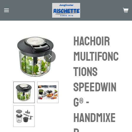
Passer
au
contenu
principal
Hachoir
multifonc
tions
SPEEDWIN
G® -
Handmixe