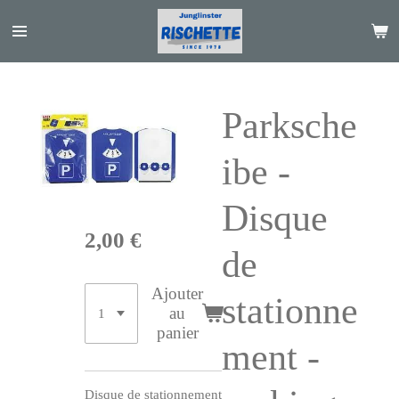
Passer
au
contenu
principal
Parksche
ibe -
Disque
2,00 €
de
Ajouter
stationne
au
panier
ment -
Disque de stationnement