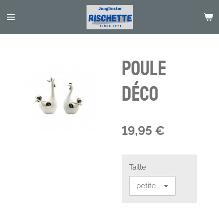
Passer
au
contenu
principal
Poule
déco
19,95 €
Taille