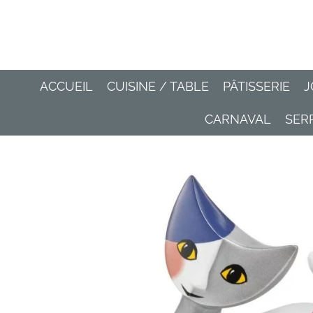
Passer
au
contenu
principal
ACCUEIL
CUISINE / TABLE
PÂTISSERIE
J
CARNAVAL
SER