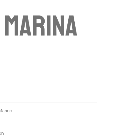
 MARINA
Marina
on