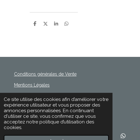
P
P
P
P
a
a
a
a
r
r
r
r
t
t
t
t
a
a
a
a
g
g
g
g
e
e
e
e
r
r
r
r
Conditions générales de Vente
Mentions Légales
Politique de Confidentialité
Ce site utilise des cookies afin d’améliorer votre
© 2020 - 2026 Rischette
expérience utilisateur et vous proposer des
Propulsé par
Webador
annonces personnalisées. En continuant
d'utiliser ce site, vous confirmez que vous
acceptez notre politique d’utilisation des
cookies.