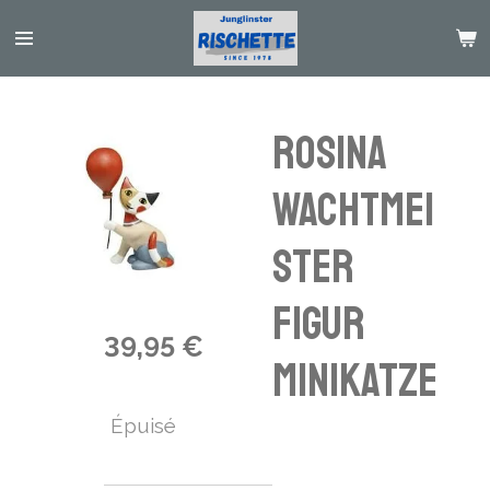
Passer
au
contenu
principal
Rosina
Wachtmei
ster
Figur
39,95 €
Minikatze
Épuisé