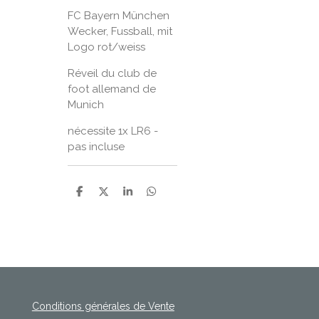
FC Bayern München
Wecker, Fussball, mit
Logo rot/weiss
Réveil du club de
foot allemand de
Munich
nécessite 1x LR6 -
pas incluse
P
P
P
P
a
a
a
a
r
r
r
r
t
t
t
t
a
a
a
a
g
g
g
g
e
e
e
e
r
r
r
r
Conditions générales de Vente