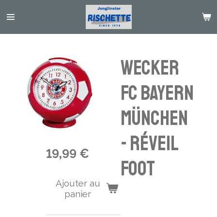
Passer
au
contenu
principal
Wecker
FC Bayern
München
- réveil
19,99 €
foot
Ajouter au
panier